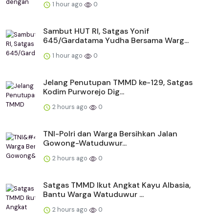
1 hour ago
0
Sambut HUT RI, Satgas Yonif
645/Gardatama Yudha Bersama Warg...
1 hour ago
0
Jelang Penutupan TMMD ke-129, Satgas
Kodim Purworejo Dig...
2 hours ago
0
TNI-Polri dan Warga Bersihkan Jalan
Gowong-Watuduwur...
2 hours ago
0
Satgas TMMD Ikut Angkat Kayu Albasia,
Bantu Warga Watuduwur ...
2 hours ago
0