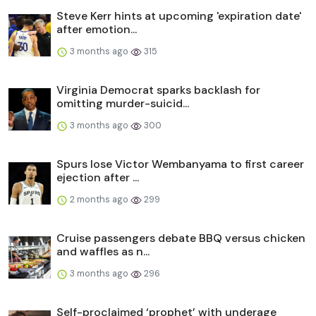
Steve Kerr hints at upcoming 'expiration date'
after emotion...
3 months ago
315
Virginia Democrat sparks backlash for
omitting murder-suicid...
3 months ago
300
Spurs lose Victor Wembanyama to first career
ejection after ...
2 months ago
299
Cruise passengers debate BBQ versus chicken
and waffles as n...
3 months ago
296
Self-proclaimed ‘prophet’ with underage