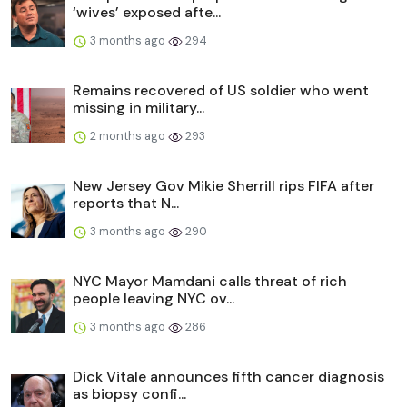
‘wives’ exposed afte...
3 months ago
294
Remains recovered of US soldier who went
missing in military...
2 months ago
293
New Jersey Gov Mikie Sherrill rips FIFA after
reports that N...
3 months ago
290
NYC Mayor Mamdani calls threat of rich
people leaving NYC ov...
3 months ago
286
Dick Vitale announces fifth cancer diagnosis
as biopsy confi...