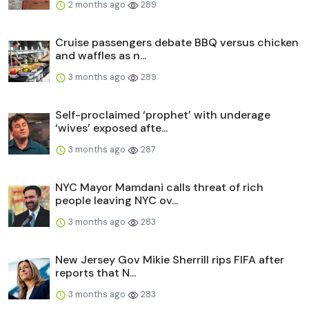
2 months ago
289
Cruise passengers debate BBQ versus chicken
and waffles as n...
3 months ago
289
Self-proclaimed ‘prophet’ with underage
‘wives’ exposed afte...
3 months ago
287
NYC Mayor Mamdani calls threat of rich
people leaving NYC ov...
3 months ago
283
New Jersey Gov Mikie Sherrill rips FIFA after
reports that N...
3 months ago
283