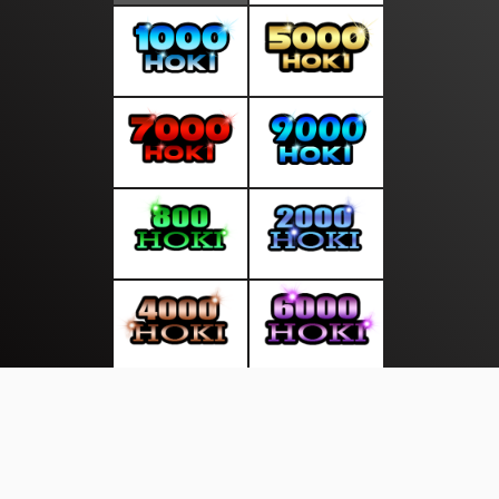
About Us
·
Contact Us
·
Terms & Conditions
·
© mediasakti.com 2026. All rights are reserved