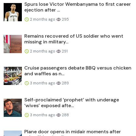
Spurs lose Victor Wembanyama to first career
ejection after ...
2 months ago
295
Remains recovered of US soldier who went
missing in military...
2 months ago
291
Cruise passengers debate BBQ versus chicken
and waffles as n...
3 months ago
289
Self-proclaimed ‘prophet’ with underage
‘wives’ exposed afte...
3 months ago
288
Plane door opens in midair moments after