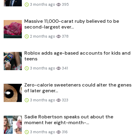
3 months ago
395
Massive 11,000-carat ruby believed to be
second-largest ever...
2 months ago
378
Roblox adds age-based accounts for kids and
teens
3 months ago
341
Zero-calorie sweeteners could alter the genes
of later gener...
3 months ago
323
Sadie Robertson speaks out about the
moment her eight-month-...
3 months ago
316