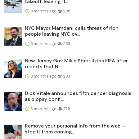
takeoff, leaving fl...
3 months ago
285
NYC Mayor Mamdani calls threat of rich
people leaving NYC ov...
3 months ago
283
New Jersey Gov Mikie Sherrill rips FIFA after
reports that N...
3 months ago
283
Dick Vitale announces fifth cancer diagnosis
as biopsy confi...
3 months ago
279
Remove your personal info from the web —
stop it from coming...