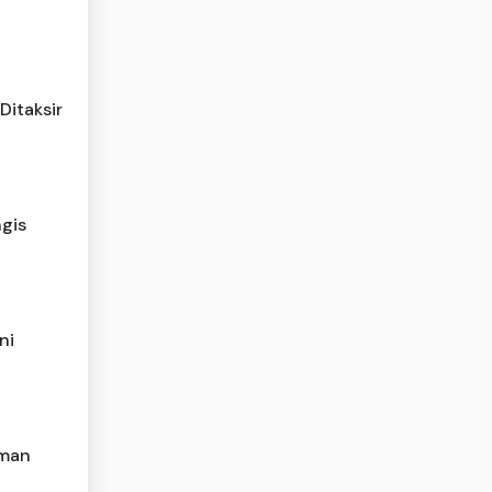
Ditaksir
gis
ni
Aman