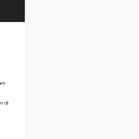
lam
n di