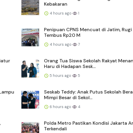
Kebakaran
4 hours ago
1
Penipuan CPNS Mencuat di Jatim, Rugi 
Tembus Rp20 M
4 hours ago
7
iatur
Orang Tua Siswa Sekolah Rakyat Menan
Haru di Hadapan Sesk...
5 hours ago
5
 Lampu
Seskab Teddy: Anak Putus Sekolah Bera
Mimpi Besar di Sekol...
6 hours ago
4
,
Polda Metro Pastikan Kondisi Jakarta 
Terkendali