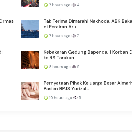
7 hours ago
4
 Ormas
Tak Terima Dimarahi Nakhoda, ABK Baka
di Perairan Aru...
7 hours ago
7
di
Kebakaran Gedung Bapenda, 1 Korban Di
ke RS Tarakan
8 hours ago
5
Pernyataan Pihak Keluarga Besar Alma
Pasien BPJS Yurizal...
10 hours ago
5