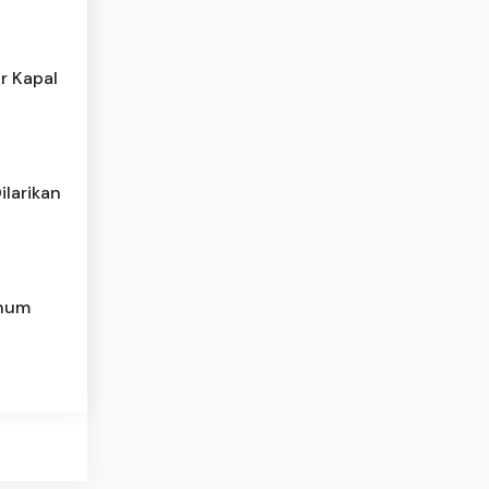
r Kapal
larikan
rhum