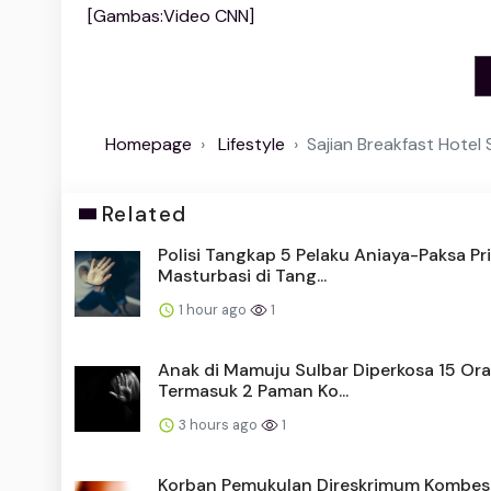
[Gambas:Video CNN]
Homepage
Lifestyle
Sajian Breakfast Hotel 
Related
Polisi Tangkap 5 Pelaku Aniaya-Paksa Pr
Masturbasi di Tang...
1 hour ago
1
Anak di Mamuju Sulbar Diperkosa 15 Or
Termasuk 2 Paman Ko...
3 hours ago
1
Korban Pemukulan Direskrimum Kombes