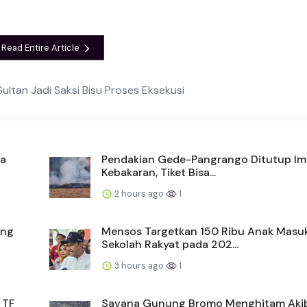
Read Entire Article
Sultan Jadi Saksi Bisu Proses Eksekusi
ia
Pendakian Gede-Pangrango Ditutup I
Kebakaran, Tiket Bisa...
2 hours ago
1
ang
Mensos Targetkan 150 Ribu Anak Masu
Sekolah Rakyat pada 202...
3 hours ago
1
 TF
Savana Gunung Bromo Menghitam Aki