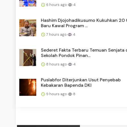
6 hours ago
4
Hashim Djojohadikusumo Kukuhkan 20
Baru Kawal Program ...
7 hours ago
4
Sederet Fakta Terbaru Temuan Senjata 
Sekolah Pondok Pinan...
8 hours ago
4
Puslabfor Diterjunkan Usut Penyebab
Kebakaran Bapenda DKI
9 hours ago
8