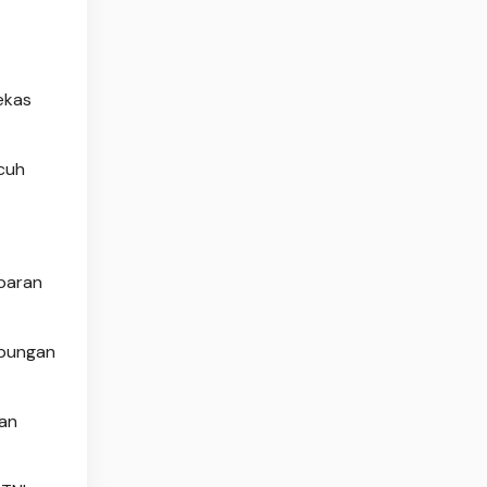
ekas
icuh
paran
abungan
kan