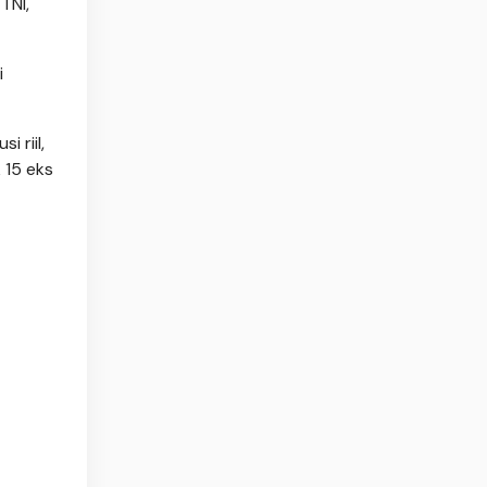
TNI,
i
 riil,
 15 eks