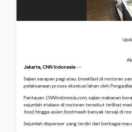
Upda
Ak
Jakarta, CNN Indonesia
--
Sajian sarapan pagi atau
breakfast
di restoran ya
pelaksanaan proses eksekusi lahan oleh Pengadilan N
Pantauan
CNNIndonesia.com,
sajian makanan berane
sejumlah etalase di restoran tersebut terlihat ma
food,
hingga
asian food
masih banyak tersaji di res
Sejumlah dispenser yang terdiri dari berbagai maca