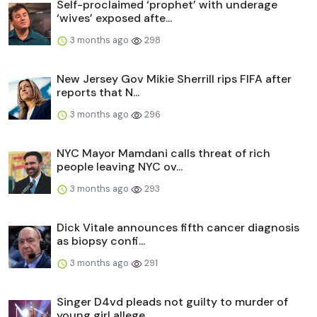
Self-proclaimed ‘prophet’ with underage
‘wives’ exposed afte...
3 months ago
298
New Jersey Gov Mikie Sherrill rips FIFA after
reports that N...
3 months ago
296
NYC Mayor Mamdani calls threat of rich
people leaving NYC ov...
3 months ago
293
Dick Vitale announces fifth cancer diagnosis
as biopsy confi...
3 months ago
291
Singer D4vd pleads not guilty to murder of
young girl allege...