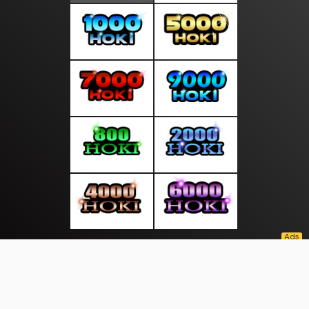
About Us
·
Contact Us
·
Terms & Conditions
·
© mediasakti.com 2026. All rights are reserved