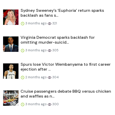
Sydney Sweeney’s ‘Euphoria’ return sparks
backlash as fans s...
3 months ago
321
Virginia Democrat sparks backlash for
omitting murder-suicid...
3 months ago
305
Spurs lose Victor Wembanyama to first career
ejection after ...
2 months ago
304
Cruise passengers debate BBQ versus chicken
and waffles as n...
3 months ago
300