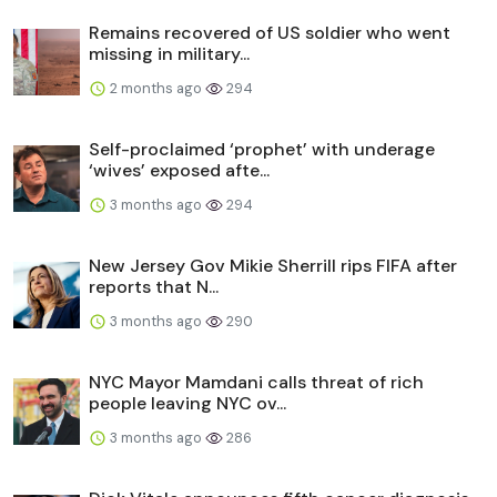
Remains recovered of US soldier who went
missing in military...
2 months ago
294
Self-proclaimed ‘prophet’ with underage
‘wives’ exposed afte...
3 months ago
294
New Jersey Gov Mikie Sherrill rips FIFA after
reports that N...
3 months ago
290
NYC Mayor Mamdani calls threat of rich
people leaving NYC ov...
3 months ago
286