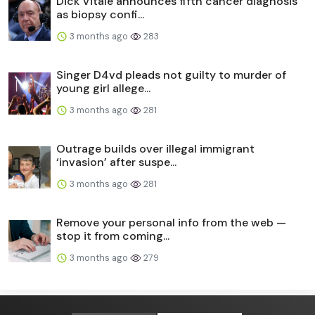
Dick Vitale announces fifth cancer diagnosis
as biopsy confi...
3 months ago
283
Singer D4vd pleads not guilty to murder of
young girl allege...
3 months ago
281
Outrage builds over illegal immigrant
‘invasion’ after suspe...
3 months ago
281
Remove your personal info from the web —
stop it from coming...
3 months ago
279