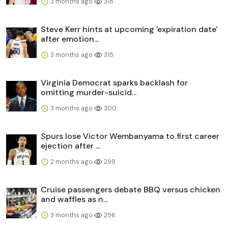
3 months ago
318
Steve Kerr hints at upcoming 'expiration date'
after emotion...
3 months ago
315
Virginia Democrat sparks backlash for
omitting murder-suicid...
3 months ago
300
Spurs lose Victor Wembanyama to first career
ejection after ...
2 months ago
299
Cruise passengers debate BBQ versus chicken
and waffles as n...
3 months ago
296