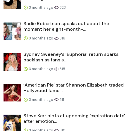
3 months ago
323
Sadie Robertson speaks out about the
moment her eight-month-...
3 months ago
316
Sydney Sweeney’s ‘Euphoria’ return sparks
backlash as fans s...
3 months ago
315
‘American Pie’ star Shannon Elizabeth traded
Hollywood fame ...
3 months ago
311
Steve Kerr hints at upcoming 'expiration date'
after emotion...
3 months ago
310