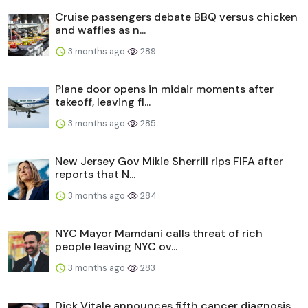
Cruise passengers debate BBQ versus chicken
and waffles as n...
3 months ago
289
Plane door opens in midair moments after
takeoff, leaving fl...
3 months ago
285
New Jersey Gov Mikie Sherrill rips FIFA after
reports that N...
3 months ago
284
NYC Mayor Mamdani calls threat of rich
people leaving NYC ov...
3 months ago
283
Dick Vitale announces fifth cancer diagnosis