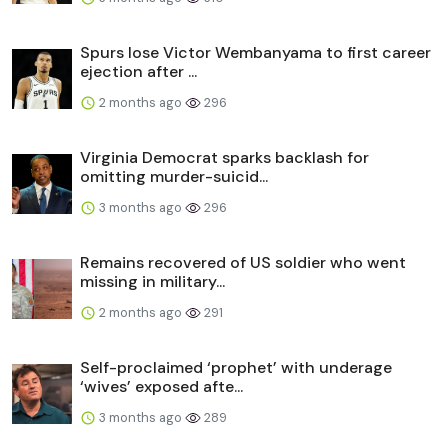
Spurs lose Victor Wembanyama to first career
ejection after ...
2 months ago
296
Virginia Democrat sparks backlash for
omitting murder-suicid...
3 months ago
296
Remains recovered of US soldier who went
missing in military...
2 months ago
291
Self-proclaimed ‘prophet’ with underage
‘wives’ exposed afte...
3 months ago
289