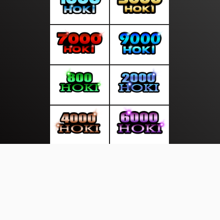
About Us
·
Contact Us
·
Terms & Conditions
·
© mediasakti.com 2026. All rights are reserved
Sekitar Pulau|
|
|
|