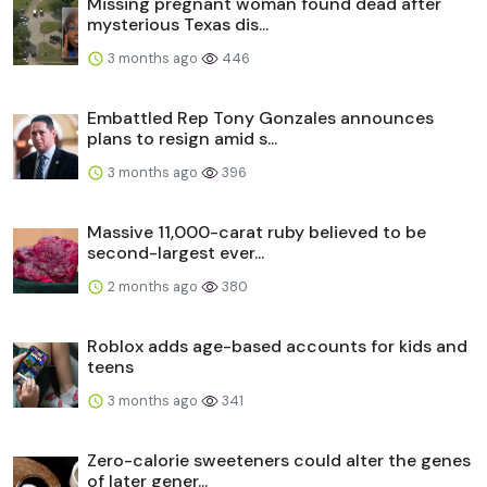
Missing pregnant woman found dead after
mysterious Texas dis...
3 months ago
446
Embattled Rep Tony Gonzales announces
plans to resign amid s...
3 months ago
396
Massive 11,000-carat ruby believed to be
second-largest ever...
2 months ago
380
Roblox adds age-based accounts for kids and
teens
3 months ago
341
Zero-calorie sweeteners could alter the genes
of later gener...