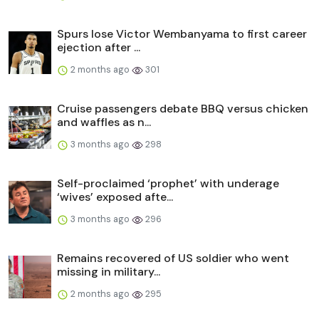
Spurs lose Victor Wembanyama to first career
ejection after ...
2 months ago
301
Cruise passengers debate BBQ versus chicken
and waffles as n...
3 months ago
298
Self-proclaimed ‘prophet’ with underage
‘wives’ exposed afte...
3 months ago
296
Remains recovered of US soldier who went
missing in military...
2 months ago
295