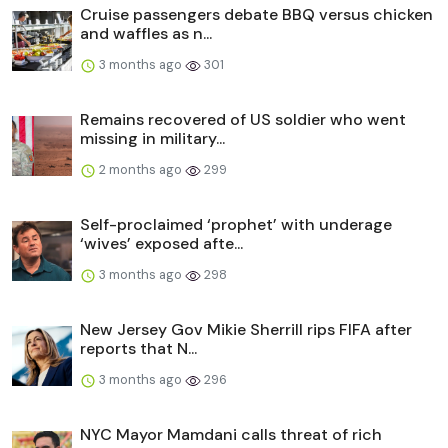
Cruise passengers debate BBQ versus chicken
and waffles as n...
3 months ago
301
Remains recovered of US soldier who went
missing in military...
2 months ago
299
Self-proclaimed ‘prophet’ with underage
‘wives’ exposed afte...
3 months ago
298
New Jersey Gov Mikie Sherrill rips FIFA after
reports that N...
3 months ago
296
NYC Mayor Mamdani calls threat of rich