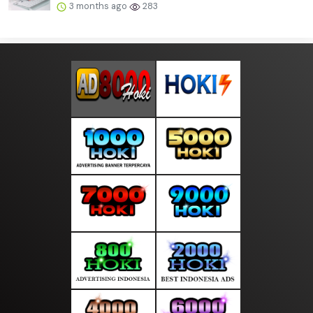
3 months ago
283