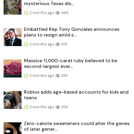
mysterious Texas dis...
3 months ago
466
Embattled Rep Tony Gonzales announces
plans to resign amid s...
3 months ago
419
Massive 11,000-carat ruby believed to be
second-largest ever...
3 months ago
385
Roblox adds age-based accounts for kids and
teens
3 months ago
356
Zero-calorie sweeteners could alter the genes
of later gener...