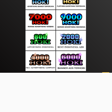
About Us
·
Contact Us
·
Terms & Conditions
·
© mediasakti.com 2026. All rights are reserved
Sekitar Pulau|
|
|
|