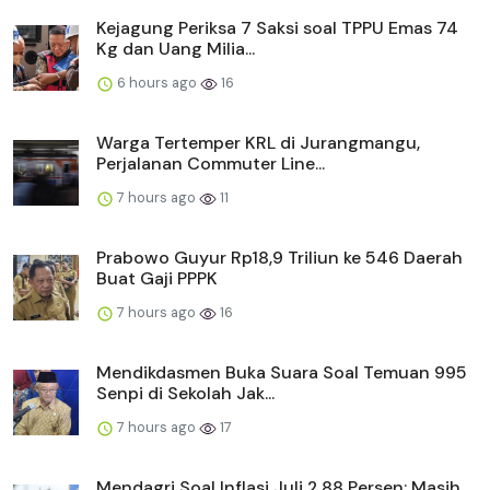
Kejagung Periksa 7 Saksi soal TPPU Emas 74
Kg dan Uang Milia...
6 hours ago
16
Warga Tertemper KRL di Jurangmangu,
Perjalanan Commuter Line...
7 hours ago
11
Prabowo Guyur Rp18,9 Triliun ke 546 Daerah
Buat Gaji PPPK
7 hours ago
16
Mendikdasmen Buka Suara Soal Temuan 995
Senpi di Sekolah Jak...
7 hours ago
17
Mendagri Soal Inflasi Juli 2,88 Persen: Masih