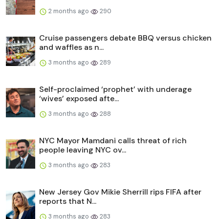
2 months ago
290
Cruise passengers debate BBQ versus chicken
and waffles as n...
3 months ago
289
Self-proclaimed ‘prophet’ with underage
‘wives’ exposed afte...
3 months ago
288
NYC Mayor Mamdani calls threat of rich
people leaving NYC ov...
3 months ago
283
New Jersey Gov Mikie Sherrill rips FIFA after
reports that N...
3 months ago
283