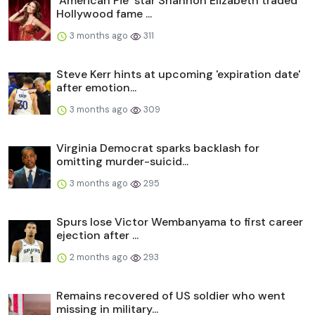
‘American Pie’ star Shannon Elizabeth traded
Hollywood fame ...
3 months ago
311
Steve Kerr hints at upcoming 'expiration date'
after emotion...
3 months ago
309
Virginia Democrat sparks backlash for
omitting murder-suicid...
3 months ago
295
Spurs lose Victor Wembanyama to first career
ejection after ...
2 months ago
293
Remains recovered of US soldier who went
missing in military...