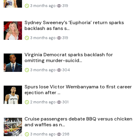
3 months ago
319
Sydney Sweeney’s ‘Euphoria’ return sparks
backlash as fans s...
3 months ago
319
Virginia Democrat sparks backlash for
omitting murder-suicid...
3 months ago
304
Spurs lose Victor Wembanyama to first career
ejection after ...
2 months ago
301
Cruise passengers debate BBQ versus chicken
and waffles as n...
3 months ago
298