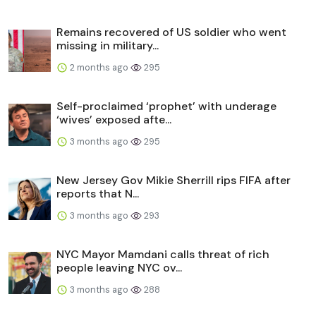
Remains recovered of US soldier who went
missing in military...
2 months ago
295
Self-proclaimed ‘prophet’ with underage
‘wives’ exposed afte...
3 months ago
295
New Jersey Gov Mikie Sherrill rips FIFA after
reports that N...
3 months ago
293
NYC Mayor Mamdani calls threat of rich
people leaving NYC ov...
3 months ago
288