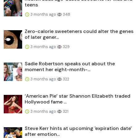
teens
3 months ago
348
Zero-calorie sweeteners could alter the genes
of later gener...
3 months ago
329
Sadie Robertson speaks out about the
moment her eight-month-...
3 months ago
322
‘American Pie’ star Shannon Elizabeth traded
Hollywood fame ...
3 months ago
321
Steve Kerr hints at upcoming 'expiration date'
after emotion...