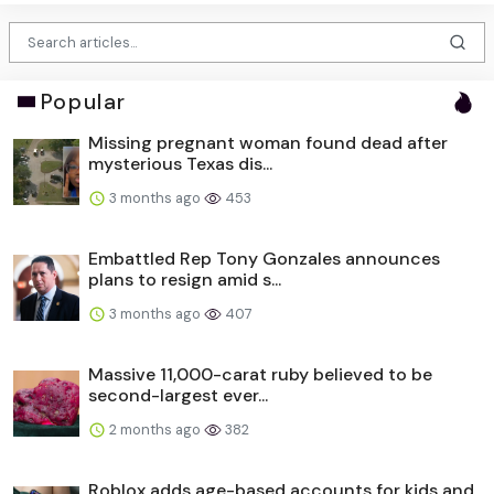
Popular
Missing pregnant woman found dead after
mysterious Texas dis...
3 months ago
453
Embattled Rep Tony Gonzales announces
plans to resign amid s...
3 months ago
407
Massive 11,000-carat ruby believed to be
second-largest ever...
2 months ago
382
Roblox adds age-based accounts for kids and