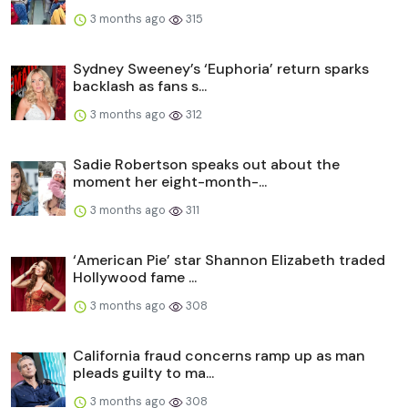
3 months ago
315
Sydney Sweeney’s ‘Euphoria’ return sparks
backlash as fans s...
3 months ago
312
Sadie Robertson speaks out about the
moment her eight-month-...
3 months ago
311
‘American Pie’ star Shannon Elizabeth traded
Hollywood fame ...
3 months ago
308
California fraud concerns ramp up as man
pleads guilty to ma...
3 months ago
308