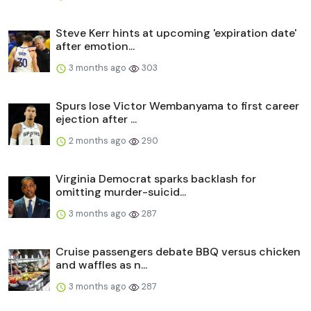
Steve Kerr hints at upcoming 'expiration date'
after emotion...
3 months ago
303
Spurs lose Victor Wembanyama to first career
ejection after ...
2 months ago
290
Virginia Democrat sparks backlash for
omitting murder-suicid...
3 months ago
287
Cruise passengers debate BBQ versus chicken
and waffles as n...
3 months ago
287