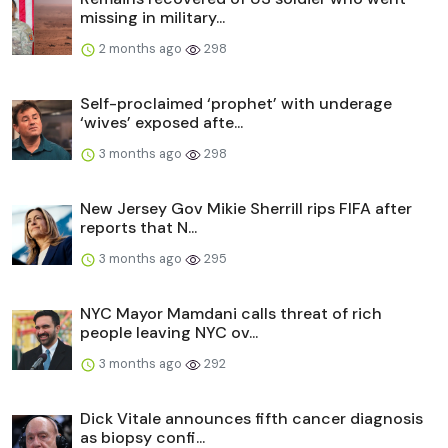
missing in military...
2 months ago
298
Self-proclaimed ‘prophet’ with underage
‘wives’ exposed afte...
3 months ago
298
New Jersey Gov Mikie Sherrill rips FIFA after
reports that N...
3 months ago
295
NYC Mayor Mamdani calls threat of rich
people leaving NYC ov...
3 months ago
292
Dick Vitale announces fifth cancer diagnosis
as biopsy confi...