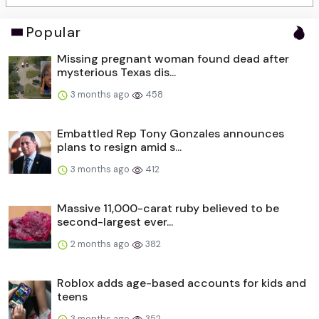
Popular
Missing pregnant woman found dead after
mysterious Texas dis...
3 months ago
458
Embattled Rep Tony Gonzales announces
plans to resign amid s...
3 months ago
412
Massive 11,000-carat ruby believed to be
second-largest ever...
2 months ago
382
Roblox adds age-based accounts for kids and
teens
3 months ago
352