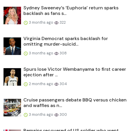
Sydney Sweeney’s ‘Euphoria’ return sparks
backlash as fans s...
3 months ago
322
Virginia Democrat sparks backlash for
omitting murder-suicid...
3 months ago
308
Spurs lose Victor Wembanyama to first career
ejection after ...
2 months ago
304
Cruise passengers debate BBQ versus chicken
and waffles as n...
3 months ago
300
Remains recovered of US soldier who went