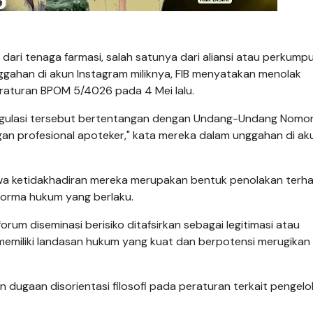
dari tenaga farmasi, salah satunya dari aliansi atau perkump
nggahan di akun Instagram miliknya, FIB menyatakan menolak
eraturan BPOM 5/4026 pada 4 Mei lalu.
regulasi tersebut bertentangan dengan Undang-Undang Nomor
n profesional apoteker," kata mereka dalam unggahan di ak
wa ketidakhadiran mereka merupakan bentuk penolakan terh
 norma hukum yang berlaku.
rum diseminasi berisiko ditafsirkan sebagai legitimasi atau
memiliki landasan hukum yang kuat dan berpotensi merugikan 
dugaan disorientasi filosofi pada peraturan terkait pengelo