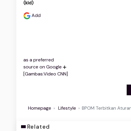
(kid)
Add
as a preferred
source on Google
[Gambas:Video CNN]
Homepage
Lifestyle
BPOM Terbitkan Aturan
Related