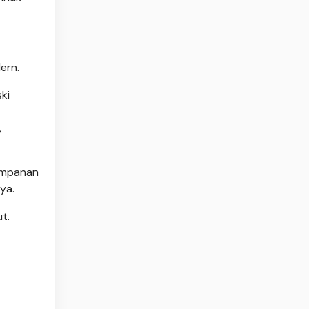
ern.
ki
,
yimpanan
ya.
t.