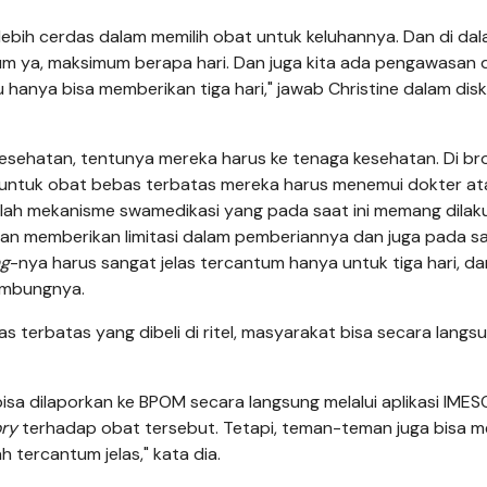
lebih cerdas dalam memilih obat untuk keluhannya. Dan di da
um ya, maksimum berapa hari. Dan juga kita ada pengawasan d
 hanya bisa memberikan tiga hari," jawab Christine dalam disk
sehatan, tentunya mereka harus ke tenaga kesehatan. Di br
untuk obat bebas terbatas mereka harus menemui dokter at
nilah mekanisme swamedikasi yang pada saat ini memang dilak
n memberikan limitasi dalam pemberiannya dan juga pada s
ng
-nya harus sangat jelas tercantum hanya untuk tiga hari, dan
sambungnya.
as terbatas yang dibeli di ritel, masyarakat bisa secara langs
bisa dilaporkan ke BPOM secara langsung melalui aplikasi IMES
ory
terhadap obat tersebut. Tetapi, teman-teman juga bisa me
 tercantum jelas," kata dia.