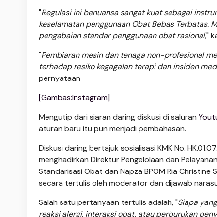
"
Regulasi ini benuansa sangat kuat sebagai instr
keselamatan penggunaan Obat Bebas Terbatas. M
pengabaian standar penggunaan obat rasional
," 
"
Pembiaran mesin dan tenaga non-profesional me
terhadap resiko kegagalan terapi dan insiden med
pernyataan
[Gambas:Instagram]
Mengutip dari siaran daring diskusi di saluran
Youtu
aturan baru itu pun menjadi pembahasan.
Diskusi daring bertajuk sosialisasi KMK No. HK.
menghadirkan Direktur Pengelolaan dan Pelayanan
Standarisasi Obat dan Napza BPOM Ria Christine S
secara tertulis oleh moderator dan dijawab naras
Salah satu pertanyaan tertulis adalah, "
Siapa yang
reaksi alergi, interaksi obat, atau perburukan pe