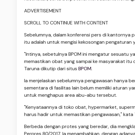
ADVERTISEMENT
SCROLL TO CONTINUE WITH CONTENT
Sebelumnya, dalam konferensi pers di kantornya p
itu adalah untuk mengisi kekosongan pengaturan yan
"Intinya, sebetulnya BPOM ini mengatur sesuatu y
memastikan obat yang sampai ke masyarakat itu dip
Taruna dikutip dari situs
BPOM
.
Ia menjelaskan sebelumnya pengawasan hanya berfo
sementara di fasilitas lain belum memiliki aturan y
untuk menghapus area abu-abu tersebut.
"Kenyataannya di toko obat, hypermarket, superma
harus hadir untuk memastikan pengawasan," kata 
Berbeda dengan protes yang beredar, dia mengkla
Perpres 80/2017. Ia menambahkan, dengan adanya p