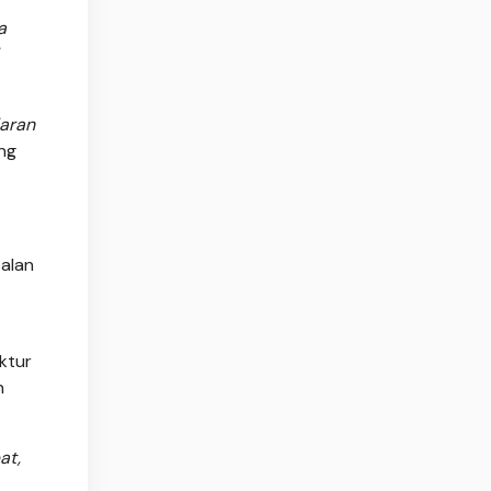
a
iaran
ng
oalan
ktur
n
at,