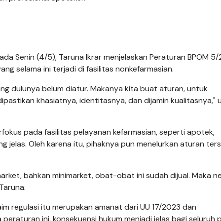
ada Senin (4/5), Taruna Ikrar menjelaskan Peraturan BPOM 5
g selama ini terjadi di fasilitas nonkefarmasian.
ang dulunya belum diatur. Makanya kita buat aturan, untuk
astikan khasiatnya, identitasnya, dan dijamin kualitasnya," u
kus pada fasilitas pelayanan kefarmasian, seperti apotek,
ang jelas. Oleh karena itu, pihaknya pun menelurkan aturan ter
rket, bahkan minimarket, obat-obat ini sudah dijual. Maka n
Taruna.
im regulasi itu merupakan amanat dari UU 17/2023 dan
eraturan ini, konsekuensi hukum menjadi jelas bagi seluruh 