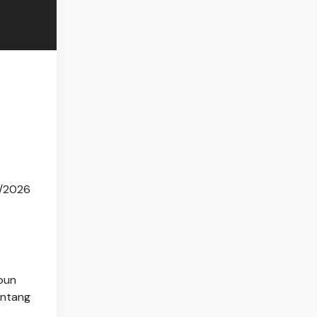
5/2026
 pun
entang