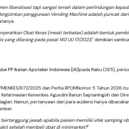
umen liberalisasi tapi sangat lemah dalam perlindungan kepad
engizinkan penggunaan Vending Machine adalah puncak dari
katanya.
nyerahkan Obat Keras (meski terbatas) adalah bentuk pemb
is yang dilarang pada pasal 140 UU 17/2023
," demikian sambu
be PP Ikatan Apoteker Indonesia (IAI)
pada Rabu (13/5), pers
01.07/MENKES/972/2025 dan PerKa BPOMNomor 5 Tahun 2026 itu
 Kefarmasian Kemenkes Agusdini Banun Saptaningsih dan Dire
iagian. Namun, pertanyaan dari para audiens hanya dibacaka
umber.
 bertanggung jawab apabila pasien memiliki efek samping ob
nyakit setelah membeli obat di minimarket?
"