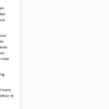
lam
ari
usi
osur
au
ukan
aat
 bila
ung
O kami,
lihat di