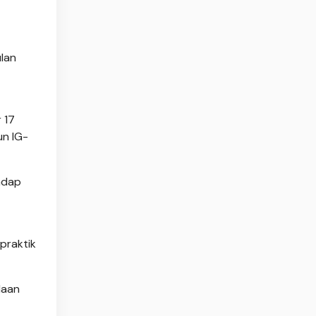
ulan
 17
un IG-
adap
praktik
laan