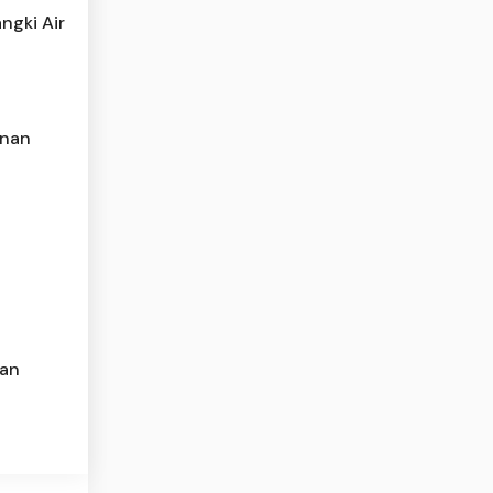
ngki Air
unan
kan