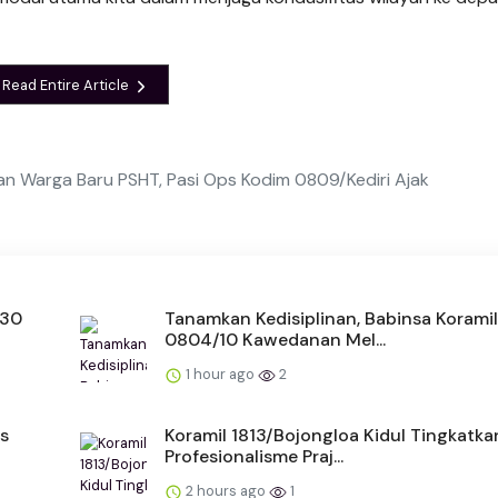
Read Entire Article
n Warga Baru PSHT, Pasi Ops Kodim 0809/Kediri Ajak
 30
Tanamkan Kedisiplinan, Babinsa Koramil
0804/10 Kawedanan Mel...
1 hour ago
2
s
Koramil 1813/Bojongloa Kidul Tingkatka
Profesionalisme Praj...
2 hours ago
1