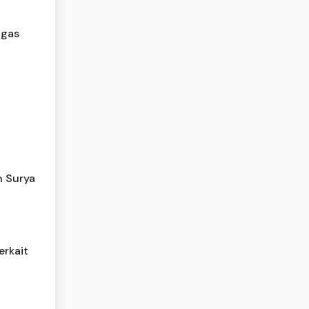
tgas
n Surya
erkait