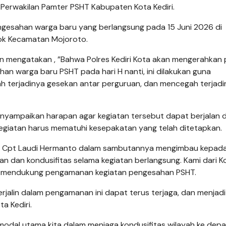
 Perwakilan Pamter PSHT Kabupaten Kota Kediri.
ngesahan warga baru yang berlangsung pada 15 Juni 2026 di
ok Kecamatan Mojoroto.
n mengatakan , ”Bahwa Polres Kediri Kota akan mengerahkan 
 warga baru PSHT pada hari H nanti, ini dilakukan guna
h terjadinya gesekan antar perguruan, dan mencegah terjadi
menyampaikan harapan agar kegiatan tersebut dapat berjalan
kegiatan harus mematuhi kesepakatan yang telah ditetapkan.
ten Cpt Laudi Hermanto dalam sambutannya mengimbau kepad
an dan kondusifitas selama kegiatan berlangsung. Kami dari K
iap mendukung pengamanan kegiatan pengesahan PSHT.
rjalin dalam pengamanan ini dapat terus terjaga, dan menjadi
a Kediri.
i modal utama kita dalam menjaga kondusifitas wilayah ke depa