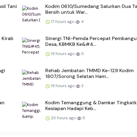
il Tani
Kodim 0610/Sumedang Salurkan Dua Ta
Bersih untuk War...
17 hours ago
4
 Kirab
Sinergi TNI-Pemda Percepat Pembang
Desa, KBMKB Ke&#4...
19 hours ago
5
agi
Rehab Jembatan TMMD Ke-129 Kodim
1807/Sorong Selatan Ham...
19 hours ago
3
an
Kodim Temanggung & Damkar Tingkat
Kesiapan Hadapi Keb...
20 hours ago
5