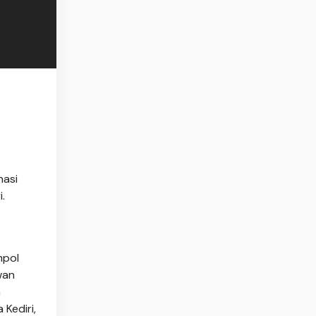
nasi
.
mpol
wan
a
 Kediri,