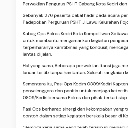
Perwakilan Pengurus PSHT Cabang Kota Kediri dan
Sebanyak 276 peserta bakal hadir pada acara pe
Padepokan Perguruan PSHT Jl Lawu Kelurahan Poj
Kabag Ops Polres Kediri Kota Kompol Iwan Setiawa
untuk membantu mengamankan kegiatan pengesahan
terpeliharanya kamtibmas yang kondusif, mencega
lantas di jalan.
Hal yang sama, Beberapa perwakilan Itansi juga 
lancar tertib tanpa hambatan. Seluruh rangkaian 
Sementara itu, Pasi Ops Kodim 0809/Kediri Kap
penyelenggara dan panitia untuk menjaga ketertib
0809/Kediri bersama Polres dan pihak terkait s
Pasi Ops berharap sinergi dan kekompakan yang te
contoh dalam setiap kegiatan berskala besar di Kot
“Semoga kerja sama yang telah terjalin ini menjad