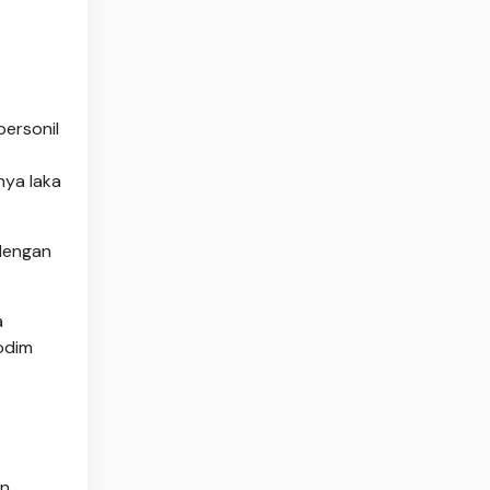
personil
nya laka
 dengan
a
odim
n,