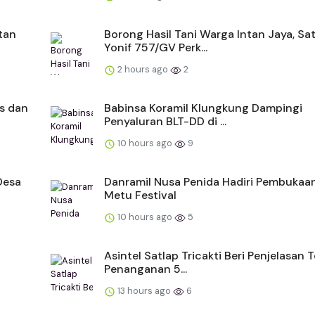
tan
Borong Hasil Tani Warga Intan Jaya, Sa
Yonif 757/GV Perk...
2 hours ago
2
s dan
Babinsa Koramil Klungkung Dampingi
Penyaluran BLT-DD di ...
10 hours ago
9
Desa
Danramil Nusa Penida Hadiri Pembukaa
Metu Festival
10 hours ago
5
Asintel Satlap Tricakti Beri Penjelasan T
Penanganan 5...
13 hours ago
6